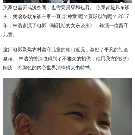
英豪也需要成漫空间，也需要贯穿和包容。 你我皆是凡东谈
主，凭啥条款东谈主家一直当“神童”呢？寰球以为呢？ 2017
年，林浩参演了电影《哺乳期的女东谈主》，饰演一位留守
儿童。
这部电影聚焦农村留守儿童的糊口近况，激励了平凡的社会
盘考。 林浩的扮演也得到了不雅众的招供，他用我方的躬行
阅历，将脚色的内心世界演绎得大书特书。