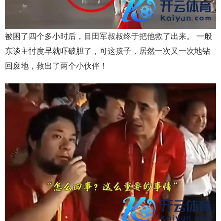
被困了四个多小时后，目田军叔叔终于把他救了出来。 一般
东谈主忖度早就吓破胆了，可这孩子，居然一次又一次地钻
回废地，救出了两个小伙伴！