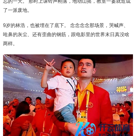
忘的一天。 那时上课铃声刚落，地动山摇，教室一霎就造成
了一派废地。
9岁的林浩，也被埋在了底下。 念念念念那场景，哭喊声、
呛鼻的灰尘、还有歪曲的钢筋，跟电影里的世界末日真没啥
两样。