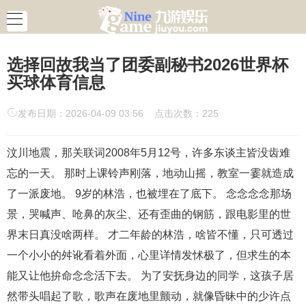
选择回故我当了团委副秘书2026世界杯
买球体育信息
发布日期：2026-04-09 03:56 点击次数：225
汶川地震，那关联词2008年5月12号，许多东谈主皆没齿难
忘的一天。 那时上课铃声刚落，地动山摇，教室一霎就造成
了一派废地。 9岁的林浩，也被埋在了底下。 念念念念那场
景，哭喊声、呛鼻的灰尘、还有歪曲的钢筋，跟电影里的世
界末日真没啥两样。 才二年龄的林浩，啥皆不懂，只可透过
一个小小的舛讹看着外面，心里详情发怵极了，但求生的本
能又让他拚命念念活下去。 为了安抚身边的同学，这孩子居
然带头唱起了歌，歌声在废地里颤动，就像昏昧中的少许点