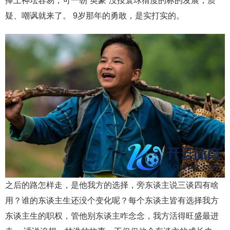
捧上神坛容易，可一朝“英豪”没按寰球猜度的标的发展，质
疑、嘲讽就来了。 9岁那年的勇敢，是实打实的。
之后的路怎样走，是他我方的选择，旁东谈主说三谈四有啥
用？谁的东谈主生还没个变化呢？每个东谈主皆有选择我方
东谈主生的职权，管他别东谈主咋念念，我方活得旺盛最进