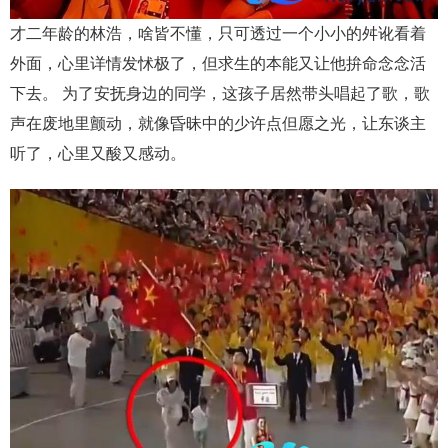
才二年龄的林浩，啥皆不懂，只可透过一个小小的舛讹看着
外面，心里详情发怵极了，但求生的本能又让他拚命念念活
下去。 为了安抚身边的同学，这孩子居然带头唱起了歌，歌
声在废地里颤动，就像昏昧中的少许点但愿之光，让东谈主
听了，心里又酸又感动。