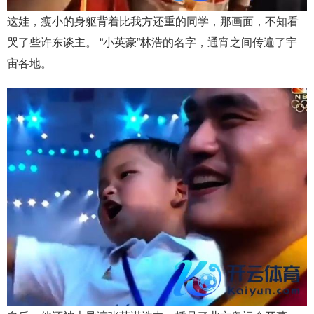
这娃，瘦小的身躯背着比我方还重的同学，那画面，不知看
哭了些许东谈主。 “小英豪”林浩的名字，通宵之间传遍了宇
宙各地。