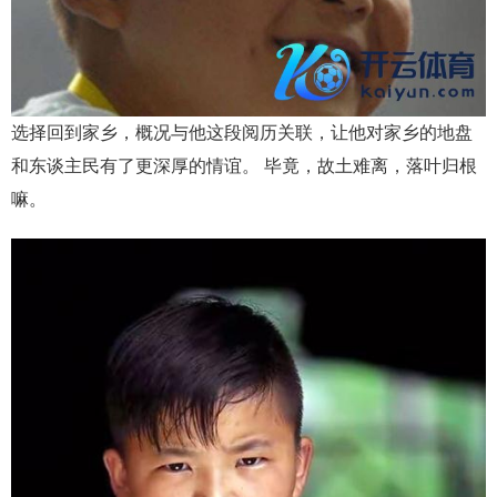
选择回到家乡，概况与他这段阅历关联，让他对家乡的地盘
和东谈主民有了更深厚的情谊。 毕竟，故土难离，落叶归根
嘛。