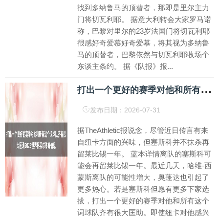
找到多纳鲁马的顶替者，那即是里尔主力
门将切瓦利耶。 据意大利转会大家罗马诺
称，巴黎对里尔的23岁法国门将切瓦利耶
很感好奇爱慕好奇爱慕，将其视为多纳鲁
马的顶替者，巴黎依然与切瓦利耶收场个
东谈主条约。 据《队报》报...
打
出一个更好的赛季对他和所有这个词球队齐有很大匡助2026世界杯买球体育信息
发布日期：2026-07-31
据TheAthletic报说念，尽管近日传言有来
自纽卡方面的兴味，但塞斯科并不抹杀再
留莱比锡一年。 蓝本详情离队的塞斯科可
能会再留莱比锡一年。最近几天，哈维-西
蒙斯离队的可能性增大，奥蓬达也引起了
更多热心。若是塞斯科但愿有更多下家选
拔，打出一个更好的赛季对他和所有这个
词球队齐有很大匡助。即使纽卡对他感兴