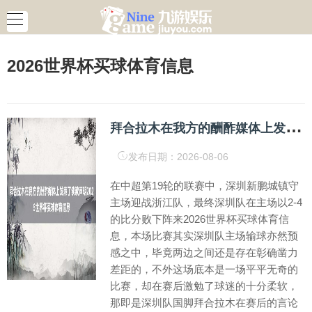
2026世界杯买球体育信息
拜
合拉木在我方的酬酢媒体上发表了谈歉声明2026世界杯买球体育信息
发布日期：2026-08-06
在中超第19轮的联赛中，深圳新鹏城镇守
主场迎战浙江队，最终深圳队在主场以2-4
的比分败下阵来2026世界杯买球体育信
息，本场比赛其实深圳队主场输球亦然预
感之中，毕竟两边之间还是存在彰确凿力
差距的，不外这场底本是一场平平无奇的
比赛，却在赛后激勉了球迷的十分柔软，
那即是深圳队国脚拜合拉木在赛后的言论