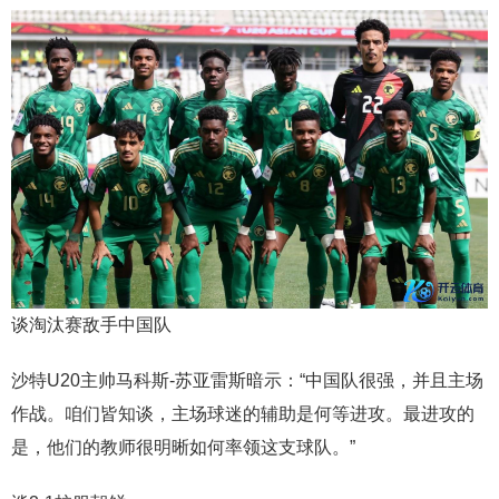
谈淘汰赛敌手中国队
沙特U20主帅马科斯-苏亚雷斯暗示：“中国队很强，并且主场
作战。咱们皆知谈，主场球迷的辅助是何等进攻。最进攻的
是，他们的教师很明晰如何率领这支球队。”