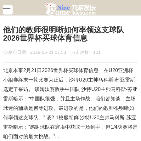
他们的教师很明晰如何率领这支球队
2026世界杯买球体育信息
发布日期：2026-05-21 07:33 点击次数：101
北京本事2月21日2026世界杯买球体育信息，在U20亚洲杯
小组赛终末一轮比赛为止后，沙特U20主帅马科斯-苏亚雷斯
选定了采访。 谈淘汰赛敌手中国队 沙特U20主帅马科斯-苏亚
雷斯暗示：“中国队很强，并且主场作战。咱们皆知谈，主场
球迷的辅助是何等进攻。最进攻的是，他们的教师很明晰如
何率领这支球队。” 谈2-1校服朝鲜 沙特U20主帅马科斯-苏亚
雷斯暗示：“感谢球队在窘境中获取一场到手，但1/4决赛将是
咱们面对的最大挑战。”...