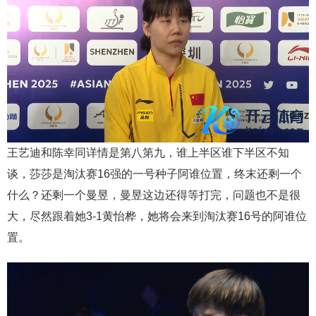
王艺迪和陈幸同详情是第八第九，谁上半区谁下半区不知
谈，莎莎是淘汰赛16强的一号种子阿谁位置，终末还剩一个
什么？还剩一个曼昱，曼昱这边还得等打完，问题也不是很
大，尽然跟着她3-1黄怡桦，她将会来到淘汰赛16号的阿谁位
置。