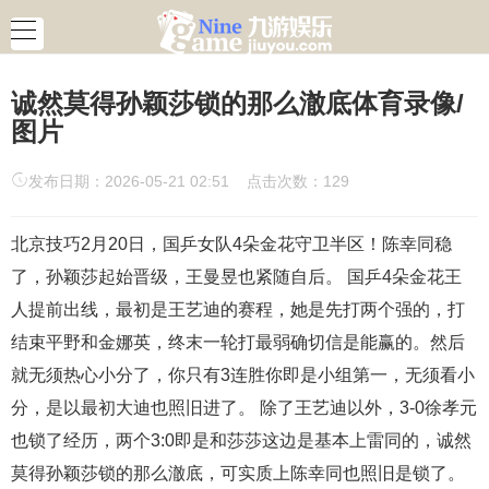
诚然莫得孙颖莎锁的那么澈底体育录像/
图片
发布日期：2026-05-21 02:51 点击次数：129
北京技巧2月20日，国乒女队4朵金花守卫半区！陈幸同稳
了，孙颖莎起始晋级，王曼昱也紧随自后。 国乒4朵金花王
人提前出线，最初是王艺迪的赛程，她是先打两个强的，打
结束平野和金娜英，终末一轮打最弱确切信是能赢的。然后
就无须热心小分了，你只有3连胜你即是小组第一，无须看小
分，是以最初大迪也照旧进了。 除了王艺迪以外，3-0徐孝元
也锁了经历，两个3:0即是和莎莎这边是基本上雷同的，诚然
莫得孙颖莎锁的那么澈底，可实质上陈幸同也照旧是锁了。