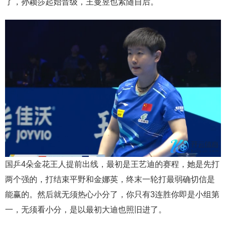
了，孙颖莎起始晋级，王曼昱也紧随自后。
国乒4朵金花王人提前出线，最初是王艺迪的赛程，她是先打
两个强的，打结束平野和金娜英，终末一轮打最弱确切信是
能赢的。然后就无须热心小分了，你只有3连胜你即是小组第
一，无须看小分，是以最初大迪也照旧进了。