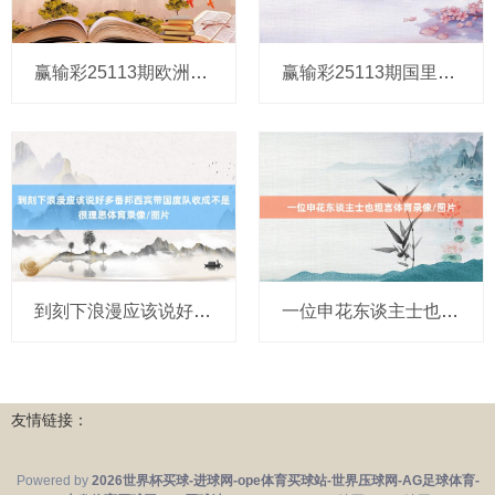
赢输彩25113期欧洲四大机构最新赔率(14:00)体育录像/图片
赢输彩25113期国里面分专科媒体复式推选总汇体育录像/图片
到刻下浪漫应该说好多番邦西宾带国度队收成不是很理思体育录像/图片
一位申花东谈主士也坦言体育录像/图片
友情链接：
Powered by
2026世界杯买球-进球网-ope体育买球站-世界压球网-AG足球体育-